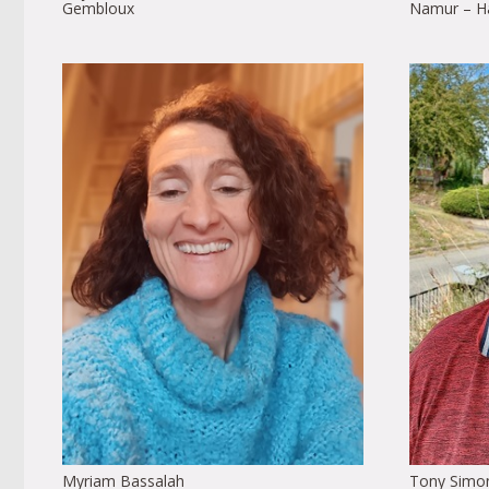
Gembloux
Namur – Ha
Myriam Bassalah
Tony Simo