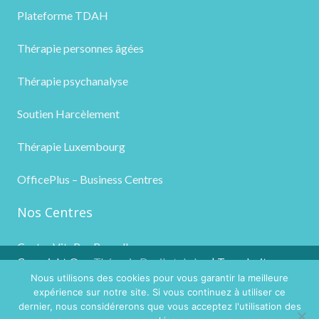
Plateforme TDAH
Thérapie personnes âgées
Thérapie psychanalyse
Soutien Harcèlement
Thérapie Luxembourg
OfficePlus – Business Centres
Nos Centres
Centre VitaPsy Bruxelles
Copyright ©
Thérapie Deuil et de la
| Tous droits
Nous utilisons des cookies pour vous garantir la meilleure
2026
Perte
réservés.
expérience sur notre site. Si vous continuez à utiliser ce
Powered by
Privium – Des services qui soutiennent vos
dernier, nous considérerons que vous acceptez l'utilisation des
soins. Pour psychologues, psychotherapeutes et