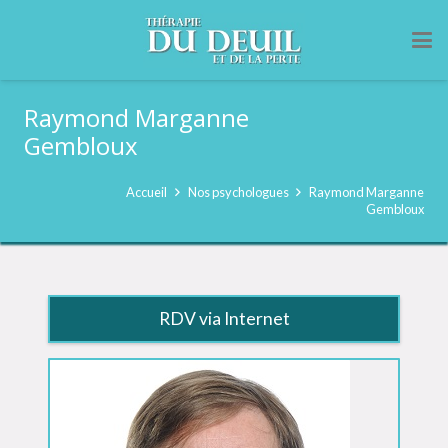
Raymond Marganne
Gembloux
Accueil
Nos psychologues
Raymond Marganne
Gembloux
RDV via Internet