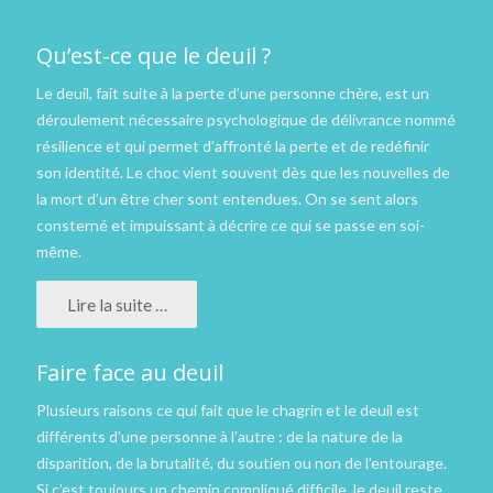
Qu’est-ce que le deuil ?
Le deuil, fait suite à la perte d’une personne chère, est un
déroulement nécessaire psychologique de délivrance nommé
résilience et qui permet d’affronté la perte et de redéfinir
son identité. Le choc vient souvent dès que les nouvelles de
la mort d’un être cher sont entendues. On se sent alors
consterné et impuissant à décrire ce qui se passe en soi-
même.
Lire la suite …
Faire face au deuil
Plusieurs raisons ce qui fait que le chagrin et le deuil est
différents d’une personne à l’autre : de la nature de la
disparition, de la brutalité, du soutien ou non de l’entourage.
Si c’est toujours un chemin compliqué difficile, le deuil reste