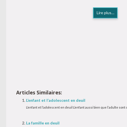
Lire plus…
Accueil thérapie deuil et de perte
Accueil traitement de deuil
Accueil thérapie pour deuil
Articles Similaires:
L’enfant et l’adolescent en deuil
L’enfant et l’adolescent en deuil L’enfant aussi bien que l’adulte sont 
La famille en deuil