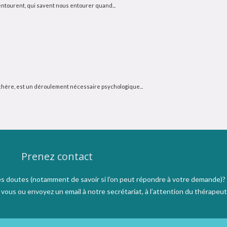
 entourent, qui savent nous entourer quand...
ne chère, est un déroulement nécessaire psychologique...
Prenez contact
s doutes (notamment de savoir si l’on peut répondre à votre demande)?
ous ou envoyez un email à notre secrétariat, à l’attention du thérapeut