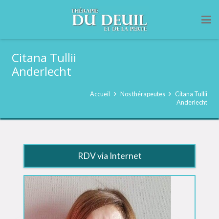
Citana Tullii
Anderlecht
Accueil
Nos thérapeutes
Citana Tullii
Anderlecht
RDV via Internet