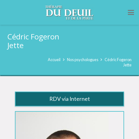
Cédric Fogeron
Jette
Accueil
Nos psychologues
Cédric Fogeron
Jette
RDV via Internet