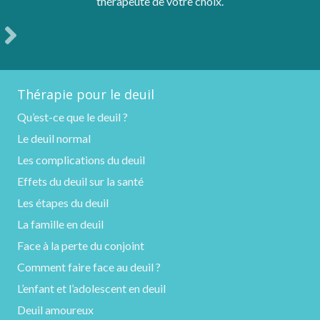
thérapeute de votre choix.
Thérapie pour le deuil
Qu’est-ce que le deuil ?
Le deuil normal
Les complications du deuil
Effets du deuil sur la santé
Les étapes du deuil
La famille en deuil
Face à la perte du conjoint
Comment faire face au deuil ?
L’enfant et l’adolescent en deuil
Deuil amoureux