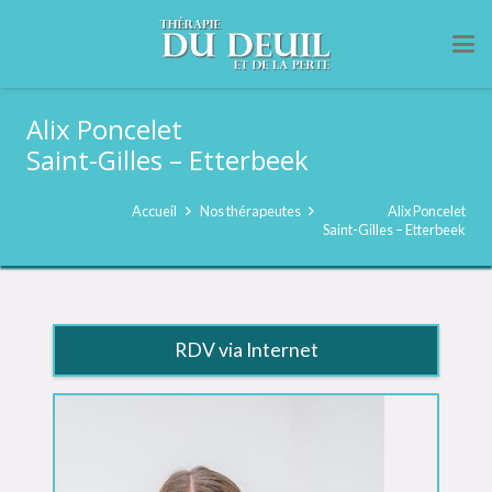
Alix Poncelet
Saint-Gilles – Etterbeek
Accueil
Nos thérapeutes
Alix Poncelet
Saint-Gilles – Etterbeek
RDV via Internet