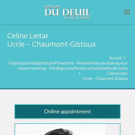
Celine Lietar
Uccle – Chaumont-Gistoux
Accueil
English psychologist for grief treatment – Nederlandse psycholoog voor
rouwverwerking – Psicólogo español para el tratamiento del duelo
Celine Lietar
Uccle – Chaumont-Gistoux
Online appointment