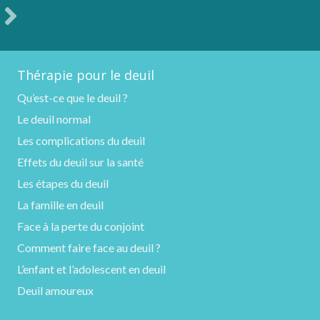
Thérapie pour le deuil
Qu’est-ce que le deuil ?
Le deuil normal
Les complications du deuil
Effets du deuil sur la santé
Les étapes du deuil
La famille en deuil
Face à la perte du conjoint
Comment faire face au deuil ?
L’enfant et l’adolescent en deuil
Deuil amoureux