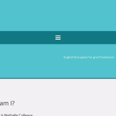
English therapists for grief treatmen
am I?
Psychotherapist
is Nathalie Colleaux.
Psychotherapist Online