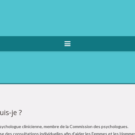
uis-je ?
psychologue clinicienne, membre de la Commission des psychologues.
e des consultations individuelles afin d’aider les Femmes et les Hommes à