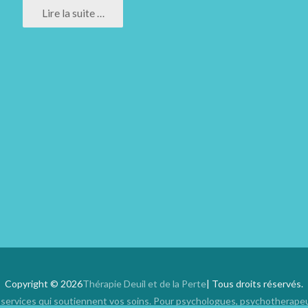
Lire la suite …
Copyright © 2026
Thérapie Deuil et de la Perte
| Tous droits réservés.
 services qui soutiennent vos soins. Pour psychologues, psychotherap