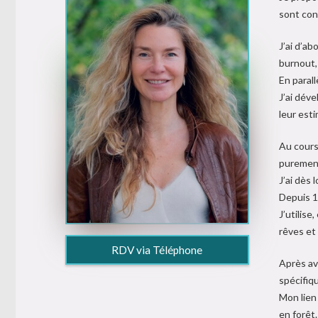
sont con
J’ai d’ab
burnout,
En paral
J’ai dév
leur esti
Au cours
purement
J’ai dès
Depuis 10
J’utilise
rêves et 
RDV via Téléphone
Après av
spécifiq
Mon lien
en forêt.