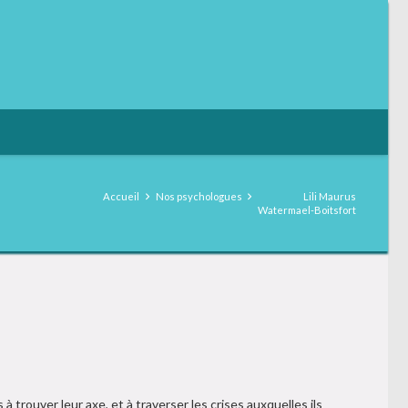
Accueil
Nos psychologues
Lili Maurus
Watermael-Boitsfort
 trouver leur axe, et à traverser les crises auxquelles ils