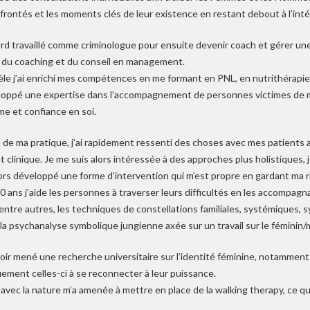
frontés et les moments clés de leur existence en restant debout à l’int
ord travaillé comme criminologue pour ensuite devenir coach et gérer une c
 du coaching et du conseil en management.
lèle j’ai enrichi mes compétences en me formant en PNL, en nutrithérapie
eloppé une expertise dans l’accompagnement de personnes victimes de man
me et confiance en soi.
 de ma pratique, j’ai rapidement ressenti des choses avec mes patients 
 clinique. Je me suis alors intéressée à des approches plus holistiques,
 lors développé une forme d’intervention qui m’est propre en gardant ma 
 ans j’aide les personnes à traverser leurs difficultés en les accompagna
, entre autres, les techniques de constellations familiales, systémiques, 
la psychanalyse symbolique jungienne axée sur un travail sur le féminin/
oir mené une recherche universitaire sur l’identité féminine, notamment
uement celles-ci à se reconnecter à leur puissance.
 avec la nature m’a amenée à mettre en place de la walking therapy, ce q