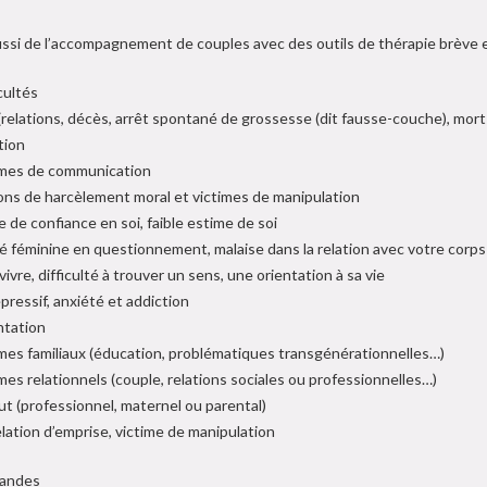
aussi de l’accompagnement de couples avec des outils de thérapie brève e
cultés
 (relations, décès, arrêt spontané de grossesse (dit fausse-couche), mort
tion
mes de communication
ions de harcèlement moral et victimes de manipulation
 de confiance en soi, faible estime de soi
té féminine en questionnement, malaise dans la relation avec votre corp
vivre, difficulté à trouver un sens, une orientation à sa vie
pressif, anxiété et addiction
ntation
mes familiaux (éducation, problématiques transgénérationnelles…)
mes relationnels (couple, relations sociales ou professionnelles…)
ut (professionnel, maternel ou parental)
lation d’emprise, victime de manipulation
andes