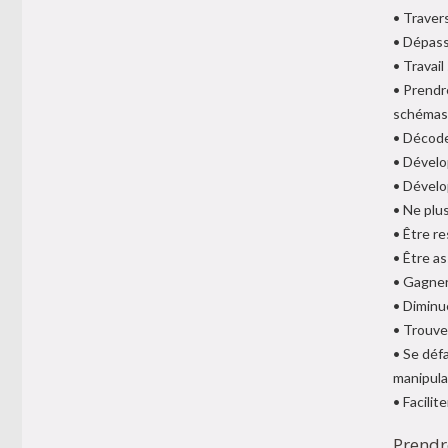
• Traver
• Dépass
• Travail
• Prendre
schémas
• Décode
• Dévelo
• Dévelo
• Ne plu
• Être re
• Être as
• Gagner
• Diminue
• Trouve
• Se déf
manipula
• Facilite
Prendre