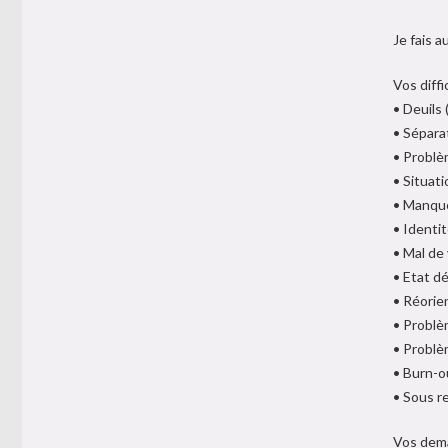
Je fais 
Vos diffi
• Deuils
• Sépara
• Problè
• Situat
• Manque
• Identi
• Mal de 
• Etat dé
• Réorie
• Problè
• Problè
• Burn-o
• Sous re
Vos dem