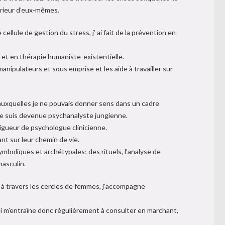
érieur d’eux-mêmes.
ellule de gestion du stress, j’ ai fait de la prévention en
 et en thérapie humaniste-existentielle.
ipulateurs et sous emprise et les aide à travailler sur
auxquelles je ne pouvais donner sens dans un cadre
 je suis devenue psychanalyste jungienne.
rigueur de psychologue clinicienne.
nt sur leur chemin de vie.
symboliques et archétypales; des rituels, l’analyse de
masculin.
 à travers les cercles de femmes, j’accompagne
ui m’entraîne donc régulièrement à consulter en marchant,