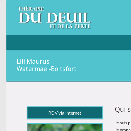
Lili Maurus
Watermael-Boitsfort
Qui s
RDV via Internet
Je suis 
Je propos