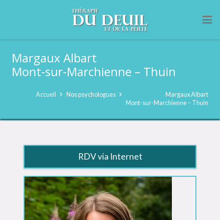
Margaux Albart
Mont-sur-Marchienne – Thuin
Accueil
Nos psychologues
Margaux Albart
Mont-sur-Marchienne – Thuin
RDV via Internet