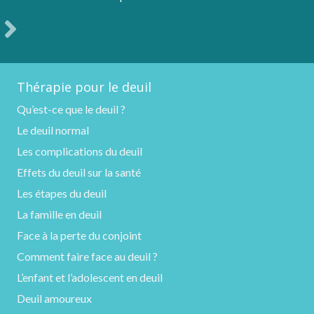
Thérapie pour le deuil
Qu’est-ce que le deuil ?
Le deuil normal
Les complications du deuil
Effets du deuil sur la santé
Les étapes du deuil
La famille en deuil
Face à la perte du conjoint
Comment faire face au deuil ?
L’enfant et l’adolescent en deuil
Deuil amoureux