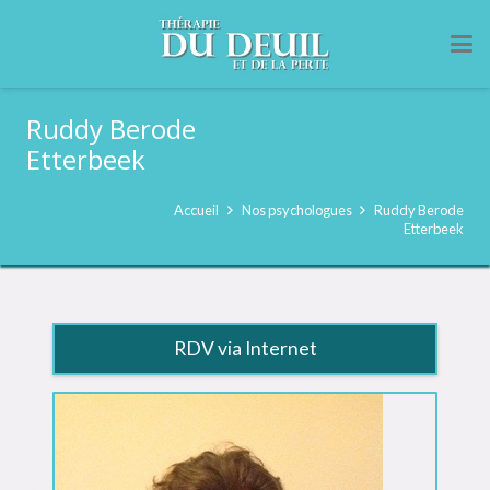
Ruddy Berode
Etterbeek
Accueil
Nos psychologues
Ruddy Berode
Etterbeek
RDV via Internet