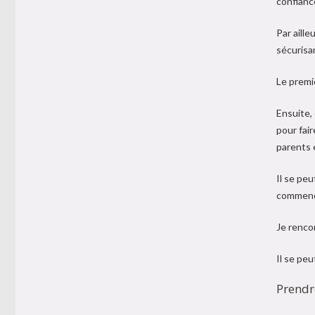
confianc
Par aill
sécurisa
Le premie
Ensuite, 
pour fair
parents 
Il se pe
commence
​Je renc
Il se pe
Prendre