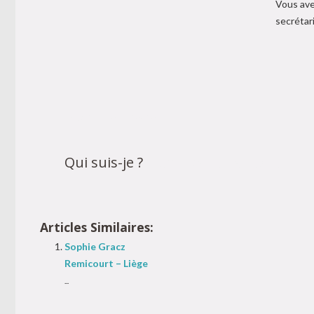
Vous ave
secrétar
Psychlogue Eghezée
Qui suis-je ?
Psychlogue Eghezée
Articles Similaires:
Sophie Gracz
Remicourt – Liège
...