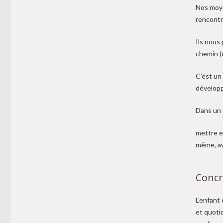
Nos moyen
rencontr
Ils nous
chemin (
C’est un 
développ
Dans un c
mettre e
même, av
Concr
L’enfant
et quoti