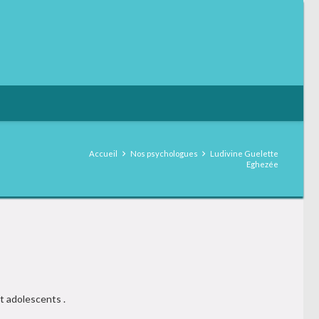
Accueil
Nos psychologues
Ludivine Guelette
Eghezée
t adolescents .