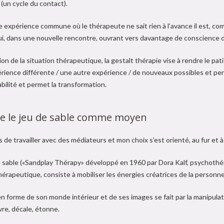
(un cycle du contact).
e expérience commune où le thérapeute ne sait rien à l’avance il est, c
i, dans une nouvelle rencontre, ouvrant vers davantage de conscience de 
ion de la situation thérapeutique, la gestalt thérapie vise à rendre le pat
rience différente / une autre expérience / de nouveaux possibles et perme
bilité et permet la transformation.
lise le jeu de sable comme moyen
s de travailler avec des médiateurs et mon choix s’est orienté, au fur e
e sable («Sandplay Thérapy» développé en 1960 par Dora Kalf, psychothé
érapeutique, consiste à mobiliser les énergies créatrices de la personne
n forme de son monde intérieur et de ses images se fait par la manipulati
vre, décale, étonne.