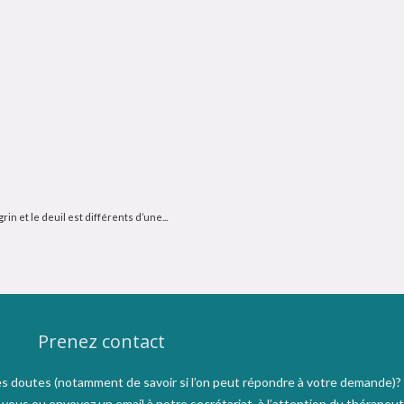
in et le deuil est différents d’une...
Prenez contact
s doutes (notamment de savoir si l’on peut répondre à votre demande)?
ous ou envoyez un email à notre secrétariat, à l’attention du thérapeut