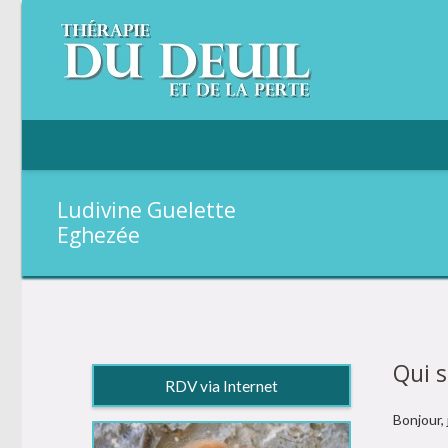
Ludivine Guelette
Eghezée
Qui s
RDV via Internet
Bonjour,