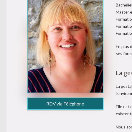
Bachelie
Master e
Formatio
Formatio
Formatio
En plus d
ses forme
La ge
La gestal
l’enviro
RDV via Téléphone
Elle est 
existenti
Nous som