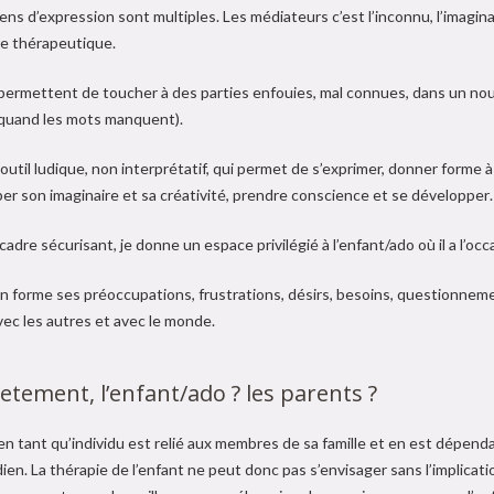
s d’expression sont multiples. Les médiateurs c’est l’inconnu, l’imaginai
e thérapeutique.
 permettent de toucher à des parties enfouies, mal connues, dans un no
quand les mots manquent).
outil ludique, non interprétatif, qui permet de s’exprimer, donner forme à
er son imaginaire et sa créativité, prendre conscience et se développer
adre sécurisant, je donne un espace privilégié à l’enfant/ado où il a l’occ
n forme ses préoccupations, frustrations, désirs, besoins, questionnemen
ec les autres et avec le monde.
etement, l’enfant/ado ? les parents ?
 en tant qu’individu est relié aux membres de sa famille et en est dépe
dien. La thérapie de l’enfant ne peut donc pas s’envisager sans l’implic