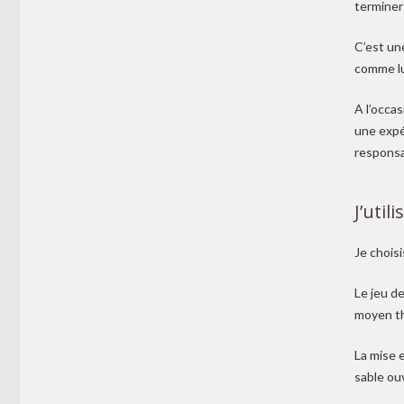
terminer 
C’est un
comme lu
A l’occas
une expé
responsa
J’uti
Je choisi
Le jeu d
moyen th
La mise e
sable ou