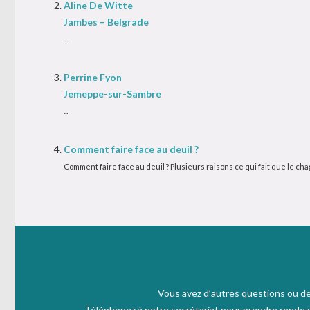
Aline De Witte
Jambes – Belgrade
...
Perrine Fyon
Jemeppe-sur-Sambre
...
Comment faire face au deuil ?
Comment faire face au deuil ? Plusieurs raisons ce qui fait que le chagr
Vous avez d’autres questions ou de
Téléphonez à notre secrétariat pour prendre rendez v