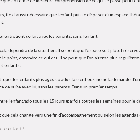
e que en terme de meilleure compréhension de ce qui se passe pour l’en
eurs, il est aussi nécessaire que l’enfant puisse disposer d’un espace th
nt.
r entretient se fait avec les parents, sans l’enfant.
cela dépendra de la situation. Il se peut que l’espace soit plutôt réserv
e le point, entendre ce qui est. Il se peut que l’on alterne plus régulièrem
et enfants.
ut que des enfants plus âgés ou ados fassent eux même la demande d’u
 de suite avec lui, sans les parents. Dans un premier temps.
ontre l’enfant/ado tous les 15 jours (parfois toutes les semaines pour le
ut que cela change vers une fin d’accompagnement ou selon les agendas 
 contact !