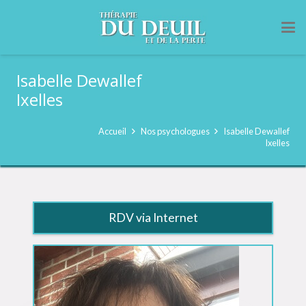
Isabelle Dewallef
Ixelles
Accueil
Nos psychologues
Isabelle Dewallef
Ixelles
RDV via Internet