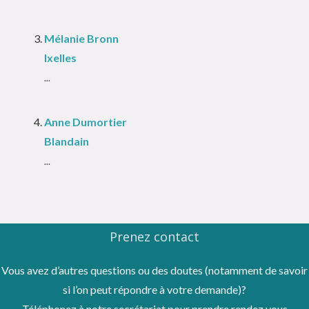
Mélanie Bronn
Ixelles
...
Anne Dumortier
Blandain
...
Prenez contact
Vous avez d’autres questions ou des doutes (notamment de savoir
si l’on peut répondre à votre demande)?
Téléphonez à notre secrétariat pour prendre rendez vous