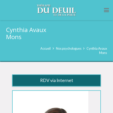
Cynthia Avaux
Mons
Accueil
Nos psychologues
Cynthia Avaux
Mons
RDV via Internet