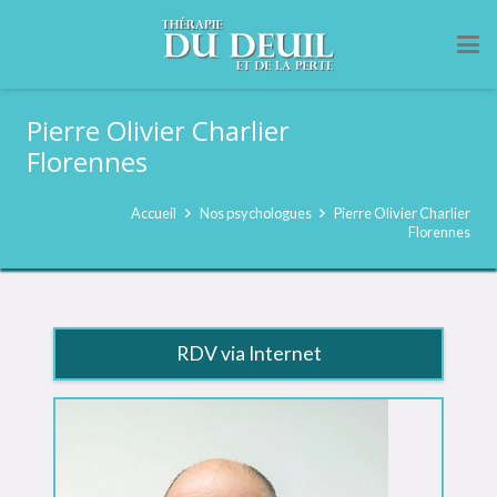
Pierre Olivier Charlier
Florennes
Accueil
Nos psychologues
Pierre Olivier Charlier
Florennes
RDV via Internet