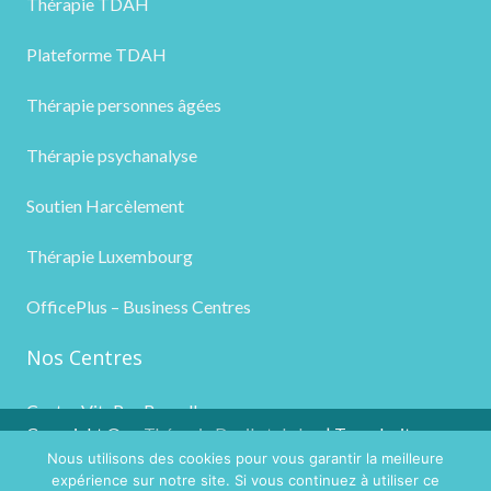
Thérapie TDAH
Plateforme TDAH
Thérapie personnes âgées
Thérapie psychanalyse
Soutien Harcèlement
Thérapie Luxembourg
OfficePlus – Business Centres
Nos Centres
Centre VitaPsy Bruxelles
Copyright ©
Thérapie Deuil et de la
| Tous droits
Nous utilisons des cookies pour vous garantir la meilleure
2026
Perte
réservés.
expérience sur notre site. Si vous continuez à utiliser ce
Powered by
Privium – Des services qui soutiennent vos