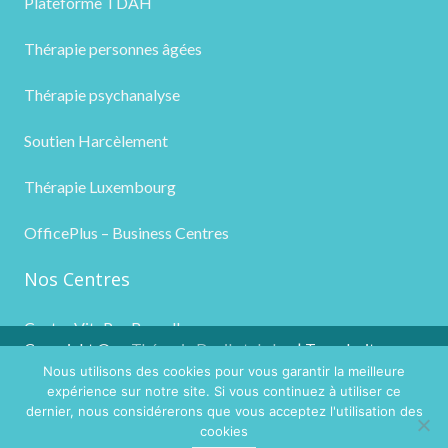
Plateforme TDAH
Thérapie personnes âgées
Thérapie psychanalyse
Soutien Harcèlement
Thérapie Luxembourg
OfficePlus – Business Centres
Nos Centres
Centre VitaPsy Bruxelles
Copyright ©
Thérapie Deuil et de la
| Tous droits
Nous utilisons des cookies pour vous garantir la meilleure
2026
Perte
réservés.
expérience sur notre site. Si vous continuez à utiliser ce
Powered by
Privium – Des services qui soutiennent vos
dernier, nous considérerons que vous acceptez l'utilisation des
soins. Pour psychologues, psychotherapeutes et
cookies