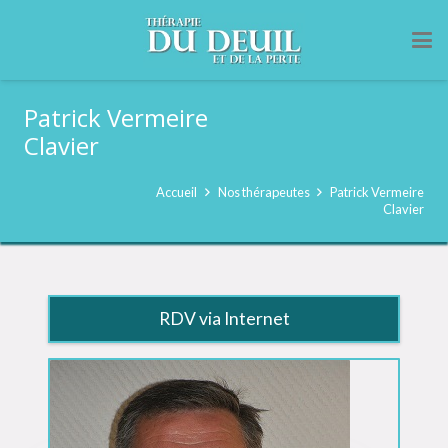
Patrick Vermeire
Clavier
Accueil
Nos thérapeutes
Patrick Vermeire
Clavier
RDV via Internet