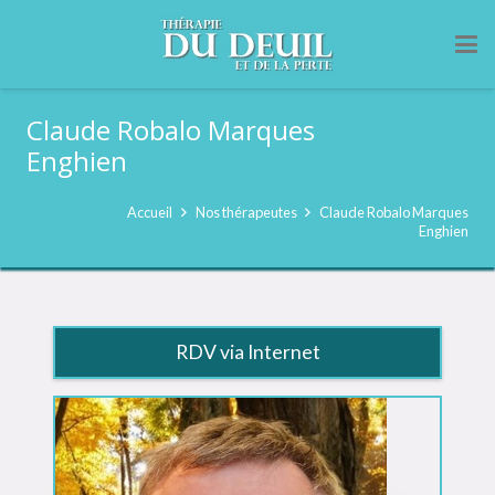
Claude Robalo Marques
Enghien
Accueil
Nos thérapeutes
Claude Robalo Marques
Enghien
RDV via Internet