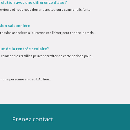
elation avec une différence d’âge ?
rviews et nous nous demandons toujours comment ils font...
sion saisonnière
ssion associées à l’automne et à l’hiver, peut rendre les mois...
ut de la rentrée scolaire?
comment les familles peuvent profiter de cette période pour...
r une personne en deuil. Au lieu...
Prenez contact