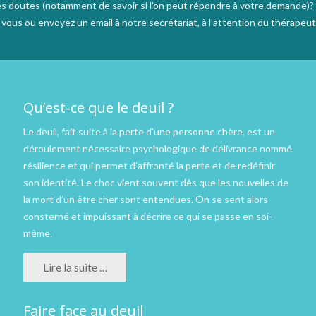
s doutes (notamment de savoir si l’on peut répondre à votre demande)?
ous ou envoyez un email à notre secrétariat, à l’attention du thérapeut
Qu’est-ce que le deuil ?
Le deuil, fait suite à la perte d’une personne chère, est un
déroulement nécessaire psychologique de délivrance nommé
résilience et qui permet d’affronté la perte et de redéfinir
son identité. Le choc vient souvent dès que les nouvelles de
la mort d’un être cher sont entendues. On se sent alors
consterné et impuissant à décrire ce qui se passe en soi-
même.
Lire la suite …
Faire face au deuil