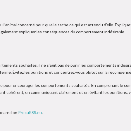
 l’animal concerné pour qu’elle sache ce qui est attendu d’elle. Expliq
galement expliquer les conséquences du comportement indésirable.
tements souhaités, il ne s’agit pas de punir les comportements indésira
ng terme. Évitez les punitions et concentrez-vous plutôt sur la récompe
ace pour encourager les comportements souhaités. En comprenant le com
nt cohérent, en communiquant clairement et en évitant les punitions, v
ppeared on
ProcuRSS.eu
.