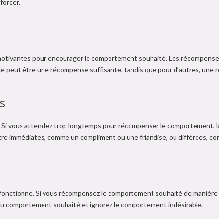
forcer.
tivantes pour encourager le comportement souhaité. Les récompenses pe
e peut être une récompense suffisante, tandis que pour d’autres, une r
s
Si vous attendez trop longtemps pour récompenser le comportement, la pe
 immédiates, comme un compliment ou une friandise, ou différées, co
 fonctionne. Si vous récompensez le comportement souhaité de manière a
 du comportement souhaité et ignorez le comportement indésirable.