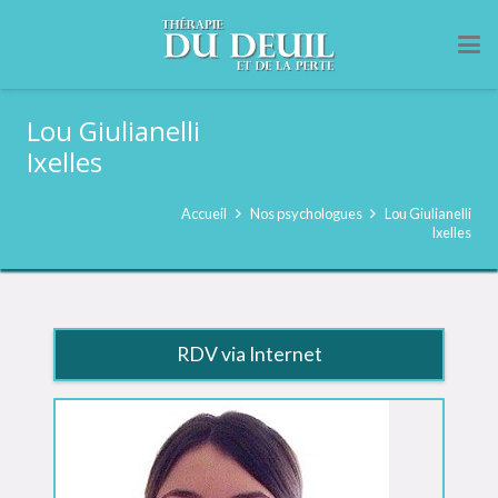
Lou Giulianelli
Ixelles
Accueil
Nos psychologues
Lou Giulianelli
Ixelles
RDV via Internet