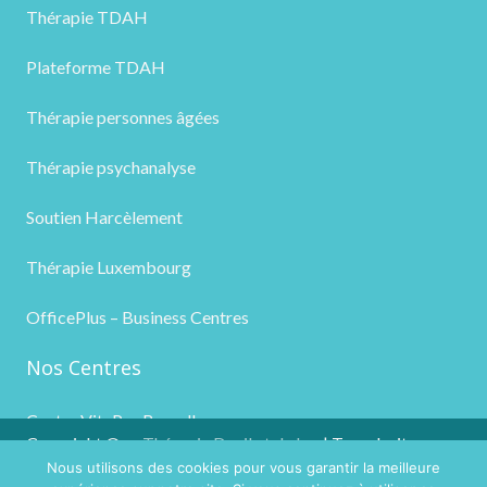
Thérapie TDAH
Plateforme TDAH
Thérapie personnes âgées
Thérapie psychanalyse
Soutien Harcèlement
Thérapie Luxembourg
OfficePlus – Business Centres
Nos Centres
Centre VitaPsy Bruxelles
Copyright ©
Thérapie Deuil et de la
| Tous droits
Nous utilisons des cookies pour vous garantir la meilleure
2026
Perte
réservés.