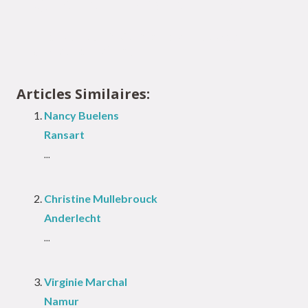
Quaregnon | Christine Bafumo
Thérapeute à Momignies – Quaregnon |
Christine Bafumo
Articles Similaires:
Nancy Buelens
Ransart
...
Christine Mullebrouck
Anderlecht
...
Virginie Marchal
Namur