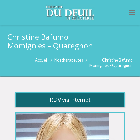
Christine Bafumo
Momignies – Quaregnon
Accueil
Nos thérapeutes
Christine Bafumo
Momignies – Quaregnon
RDV via Internet