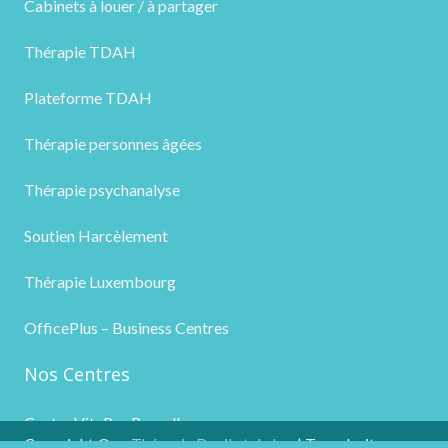
Cabinets à louer / à partager
Thérapie TDAH
Plateforme TDAH
Thérapie personnes âgées
Thérapie psychanalyse
Soutien Harcèlement
Thérapie Luxembourg
OfficePlus – Business Centres
Nos Centres
Centre VitaPsy Bruxelles
Copyright ©
Thérapie Deuil et de la
| Tous droits