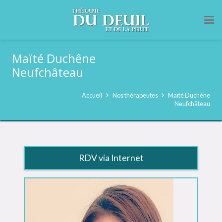
Maïté Duchêne
Neufchâteau
Accueil
Nos thérapeutes
Maïté Duchêne
Neufchâteau
RDV via Internet