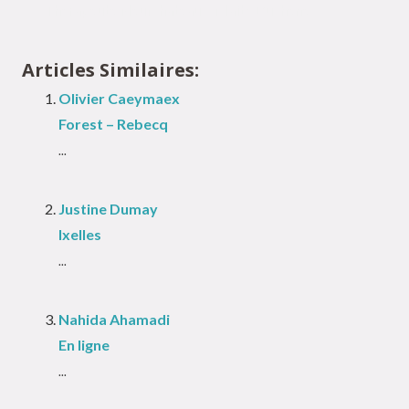
Thérapeute Neufchâteau – Maïté Duchêne
Articles Similaires:
Olivier Caeymaex
Forest – Rebecq
...
Justine Dumay
Ixelles
...
Nahida Ahamadi
En ligne
...