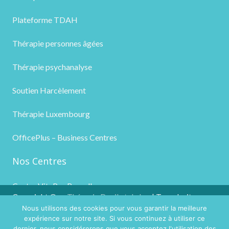
Plateforme TDAH
Thérapie personnes âgées
Thérapie psychanalyse
Soutien Harcèlement
Thérapie Luxembourg
OfficePlus – Business Centres
Nos Centres
Centre VitaPsy Bruxelles
Copyright ©
Thérapie Deuil et de la
| Tous droits
Nous utilisons des cookies pour vous garantir la meilleure
2026
Perte
réservés.
expérience sur notre site. Si vous continuez à utiliser ce
Powered by
Privium – Des services qui soutiennent vos
dernier, nous considérerons que vous acceptez l'utilisation des