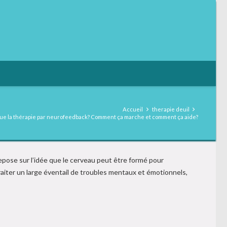
Accueil
therapie deuil
ue la thérapie par neurofeedback? Comment ça marche et comment ça aide?
pose sur l’idée que le cerveau peut être formé pour
raiter un large éventail de troubles mentaux et émotionnels,