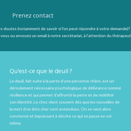
Prenez contact
s doutes (notamment de savoir si l’on peut répondre à votre demande)?
ous ou envoyez un email à notre secrétariat, à l’attention du thérapeut
Qu’est-ce que le deuil ?
Le deuil, fait suite à la perte d’une personne chère, est un
déroulement nécessaire psychologique de délivrance nommé
résilience et qui permet d’affronté la perte et de redéfinir
son identité. Le choc vient souvent dès que les nouvelles de
la mort d’un être cher sont entendues. On se sent alors
consterné et impuissant à décrire ce qui se passe en soi-
même.