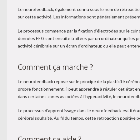
Le neurofeedback, également connu sous le nom de rétroaction 
sur cette activité. Les informations sont généralement présent
Le processus commence par la fixation d’électrodes sur le cui
données EEG sont ensuite traitées par un ordinateur qui les p
activité cérébrale sur un écran d’ordinateur, ou elle peut ente
Comment ça marche ?
Le neurofeedback repose sur le principe de la plasticité cérébra
propre fonctionnement, il peut apprendre à réguler cet état e
dans certaines zones associées à l’hyperactivité, le neurofeed
Le processus d’apprentissage dans le neurofeedback est itérat
cérébral souhaité. Au fil du temps, cette rétroaction positive
Comment ça aide ?