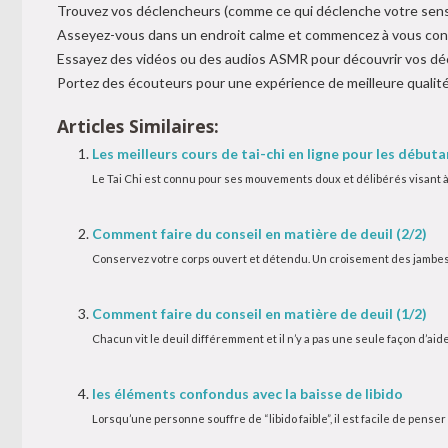
Trouvez vos déclencheurs (comme ce qui déclenche votre sens
Asseyez-vous dans un endroit calme et commencez à vous conce
Essayez des vidéos ou des audios ASMR pour découvrir vos dé
Portez des écouteurs pour une expérience de meilleure qualité
Articles Similaires:
Les meilleurs cours de tai-chi en ligne pour les débuta
Le Tai Chi est connu pour ses mouvements doux et délibérés visant à am
Comment faire du conseil en matière de deuil (2/2)
Conservez votre corps ouvert et détendu. Un croisement des jambes 
Comment faire du conseil en matière de deuil (1/2)
Chacun vit le deuil différemment et il n’y a pas une seule façon d’aide
les éléments confondus avec la baisse de libido
Lorsqu’une personne souffre de “libido faible”, il est facile de penser q