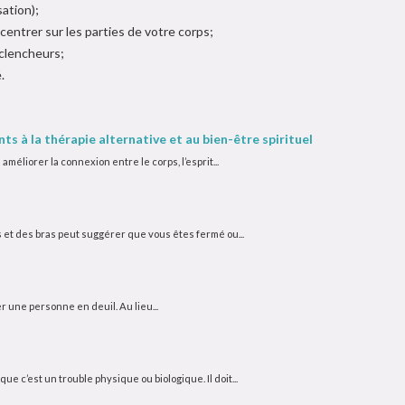
ation);
ntrer sur les parties de votre corps;
clencheurs;
.
nts à la thérapie alternative et au bien-être spirituel
éliorer la connexion entre le corps, l’esprit...
et des bras peut suggérer que vous êtes fermé ou...
r une personne en deuil. Au lieu...
ue c’est un trouble physique ou biologique. Il doit...