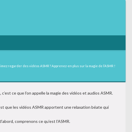
imez regarder des vidéos ASMR ? Apprenez-en plus sur la magie de l’ASMR !
, c’est ce que l’on appelle la magie des vidéos et audios ASMR.
t est que les vidéos ASMR apportent une relaxation béate qui
d’abord, comprenons ce qu’est l’ASMR.