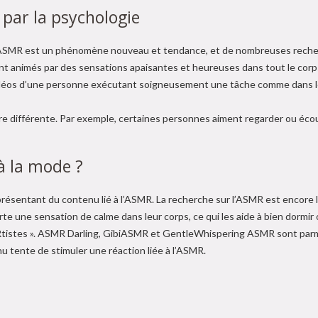
par la psychologie
r l’ASMR est un phénomène nouveau et tendance, et de nombreuses recher
ont animés par des sensations apaisantes et heureuses dans tout le corp
vidéos d’une personne exécutant soigneusement une tâche comme dans l
e différente. Par exemple, certaines personnes aiment regarder ou écoute
à la mode ?
résentant du contenu lié à l’ASMR. La recherche sur l’ASMR est encore li
rte une sensation de calme dans leur corps, ce qui les aide à bien dormir 
tistes ». ASMR Darling, GibiASMR et GentleWhispering ASMR sont parmi
 tente de stimuler une réaction liée à l’ASMR.