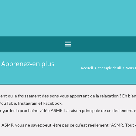
 Apprenez-en plus
Accueil
therapie deuil
Vous a
ent ou le froissement des sons vous apportent de la relaxation ? Eh bien
r YouTube, Instagram et Facebook.
r regarder la prochaine vidéo ASMR. La raison principale de ce défilemen
 ASMR, vous ne savez peut-être pas ce qu’est réellement l’ASMR. Tout 