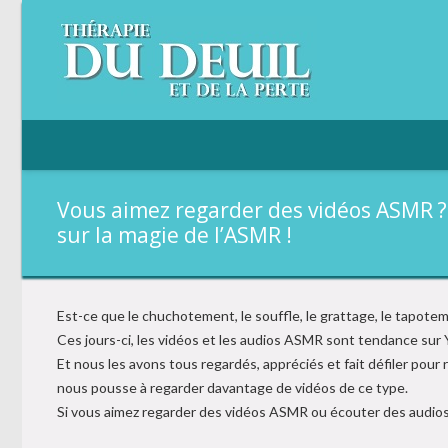
Vous aimez regarder des vidéos ASMR ?
sur la magie de l’ASMR !
Est-ce que le chuchotement, le souffle, le grattage, le tapotem
Ces jours-ci, les vidéos et les audios ASMR sont tendance su
Et nous les avons tous regardés, appréciés et fait défiler pou
nous pousse à regarder davantage de vidéos de ce type.
Si vous aimez regarder des vidéos ASMR ou écouter des audios